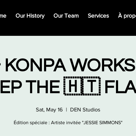
me
Our History
Our Team
Services
À prop
& KONPA WORKSH
EP THE 🇭🇹 FL
Sat, May 16
  |  
DEN Studios
Édition spéciale : Artiste invitée "JESSIE SIMMONS"