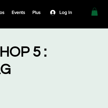
os
Events
Plus
Log In
OP 5 :
AG