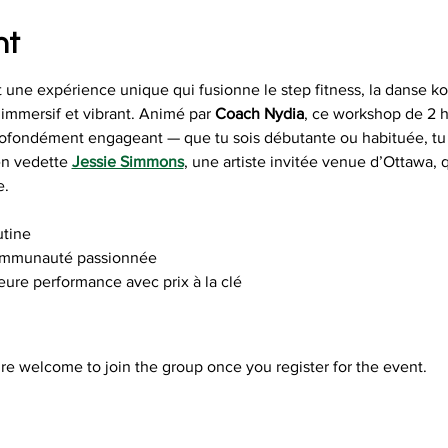
nt
t une expérience unique qui fusionne le step fitness, la danse ko
mmersif et vibrant. Animé par 
Coach Nydia
, ce workshop de 2 h
ofondément engageant — que tu sois débutante ou habituée, tu t
en vedette 
Jessie Simmons
, une artiste invitée venue d’Ottawa, 
e.
utine
ommunauté passionnée 
eure performance avec prix à la clé
re welcome to join the group once you register for the event.