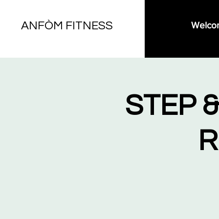
ANFÒM FITNESS
Welco
STEP 
R