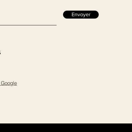
Envoyer
S
s Google