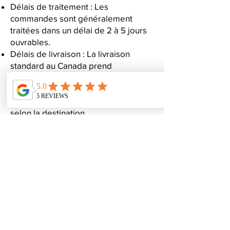
Délais de traitement : Les
commandes sont généralement
traitées dans un délai de 2 à 5 jours
ouvrables.
Délais de livraison : La livraison
standard au Canada prend
généralement de 3 à 7 jours
ouvrables après le traitement. Les
délais internationaux peuvent varier
selon la destination.
Frais de livraison : Les frais de
livraison sont calculés au moment du
paiement et varient en fonction de
l’adresse de livraison et du volume
de la commande.
Veuillez noter que certains retards
peuvent survenir en raison des jours
fériés ou de problèmes liés au
transporteur.