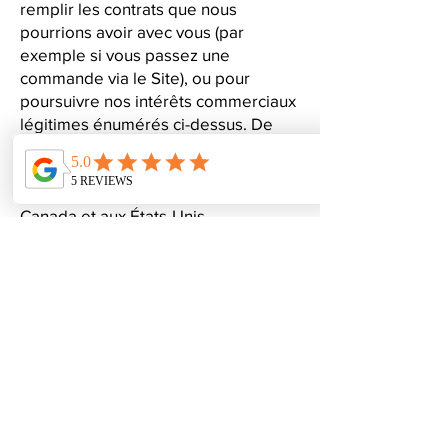
remplir les contrats que nous
pourrions avoir avec vous (par
exemple si vous passez une
commande via le Site), ou pour
poursuivre nos intérêts commerciaux
légitimes énumérés ci-dessus. De
plus, veuillez noter que vos
informations seront transférées en
dehors de l'Europe, y compris au
Canada et aux États-Unis.
LA CONSERVATION DES DONNÉES
Lorsque vous passez une commande
sur le site, nous conserverons vos
informations de commande pour nos
dossiers à moins et jusqu'à ce que
vous nous demandiez de supprimer
ces informations.